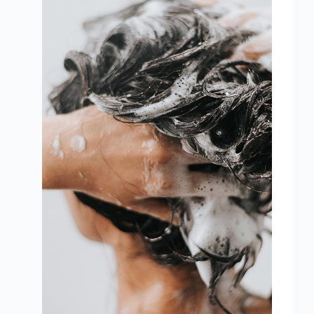
manteiga, oxidante, mousse 
finalizador, fixador, spray de brilho e
pó descolorante.
Falar com consultor