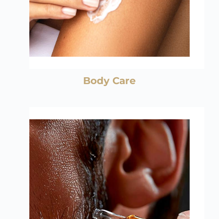
Body Care
Cuidados para
pele, cabelo e barba com fórmulas 
específicas e eficientes.
Shampoo, balm, óleo, esfoliante, gel, 
creme, pastas,
finalizador e escurecedor.
Falar com consultor