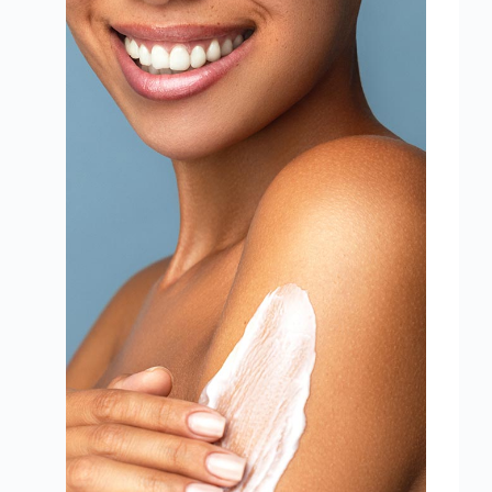
loções, géis, shower
gel, manteigas, fluídos, séruns.
Falar com consultor