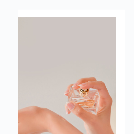
Perfume, colônia, água de colônia, 
aromatizador de ambiente,
perfume capilar, body splash.
Falar com consultor