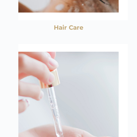
Hair Care
Sabonetes, gel de limpeza, sérum, 
máscara, mousse, espumas,
tônico, água micelar, argila, bálsamo, 
óleo, loções, esfoliante.
Falar com consultor